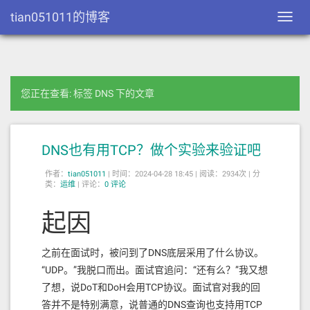
tian051011的博客
Toggl
navig
您正在查看: 标签 DNS 下的文章
DNS也有用TCP？做个实验来验证吧
作者：
tian051011
|
时间：2024-04-28 18:45 |
阅读：2934次 |
分
类：
运维
|
评论：
0 评论
起因
之前在面试时，被问到了DNS底层采用了什么协议。
“UDP。”我脱口而出。面试官追问：“还有么？”我又想
了想，说DoT和DoH会用TCP协议。面试官对我的回
答并不是特别满意，说普通的DNS查询也支持用TCP