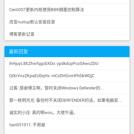
CentOS7更新内核使用BBR拥塞控制算法
改变rustup默认安装目录
博客更新记录
最新回复
ihHjuyLBEZhwfqgcbXDo: ypdkdcpPcoSAwoZDU
QlXrVnzZKpaEUDqHx: mCzDHGnmPhDkWQjC
过客: 感谢博主啊，暂时关闭Windows Defender的...
那一枚明月光: 备份时不关闭DERFENDER的话，如果电脑安装有破解...
诚实的小庄: 真的啊woc。大佬牛逼。
tian051011: 不用谢