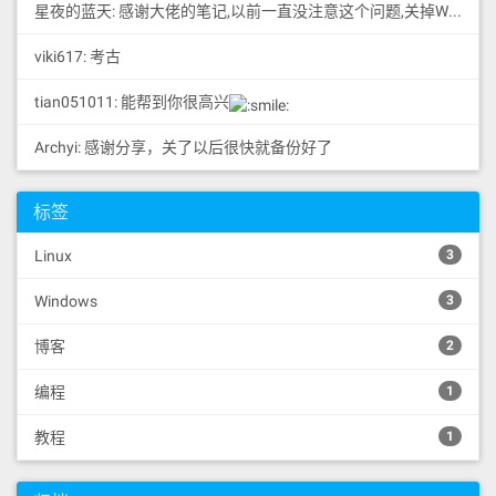
星夜的蓝天: 感谢大佬的笔记,以前一直没注意这个问题,关掉WD后速度...
viki617: 考古
tian051011: 能帮到你很高兴
Archyi: 感谢分享，关了以后很快就备份好了
标签
Linux
3
Windows
3
博客
2
编程
1
教程
1