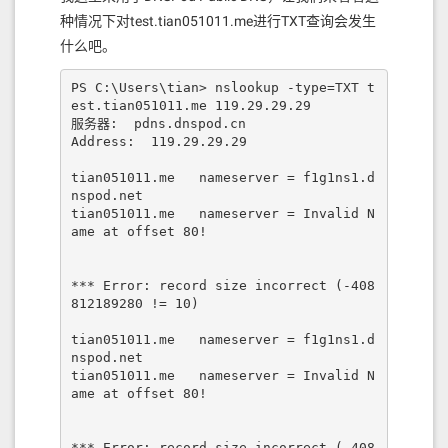
种情况下对test.tian051011.me进行TXT查询会发生
什么吧。
PS C:\Users\tian> nslookup -type=TXT t
est.tian051011.me 119.29.29.29

服务器:  pdns.dnspod.cn

Address:  119.29.29.29

tian051011.me   nameserver = f1g1ns1.d
nspod.net

tian051011.me   nameserver = Invalid N
ame at offset 80!

*** Error: record size incorrect (-408
812189280 != 10)

tian051011.me   nameserver = f1g1ns1.d
nspod.net

tian051011.me   nameserver = Invalid N
ame at offset 80!

*** Error: record size incorrect (-408