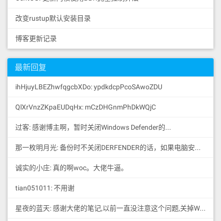
改变rustup默认安装目录
博客更新记录
最新回复
ihHjuyLBEZhwfqgcbXDo: ypdkdcpPcoSAwoZDU
QlXrVnzZKpaEUDqHx: mCzDHGnmPhDkWQjC
过客: 感谢博主啊，暂时关闭Windows Defender的...
那一枚明月光: 备份时不关闭DERFENDER的话，如果电脑安装有破解...
诚实的小庄: 真的啊woc。大佬牛逼。
tian051011: 不用谢
星夜的蓝天: 感谢大佬的笔记,以前一直没注意这个问题,关掉WD后速度...