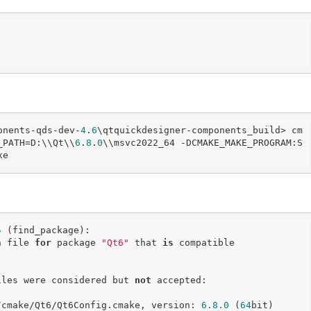
2
onents-qds-dev-
4
.
6
\qtquickdesigner-components_build> cm
_PATH=D:\\Qt\\
6
.
8
.
0
\\msvc2022_64 -DCMAKE_MAKE_PROGRAM:S
xe
5
 (find_package):
n file 
for
 package 
"Qt6"
 that 
is
 compatible
files were considered but 
not
 accepted:
/cmake/Qt6/Qt6Config.cmake, version: 
6.8
.0
 (
64
bit)