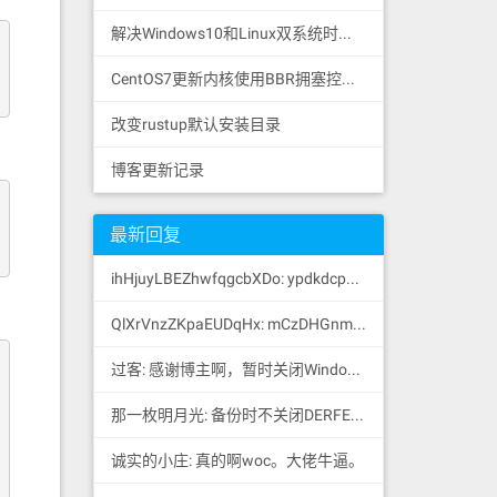
解决Windows10和Linux双系统时间错误
CentOS7更新内核使用BBR拥塞控制算法
改变rustup默认安装目录
博客更新记录
最新回复
ihHjuyLBEZhwfqgcbXDo: ypdkdcpPcoSAwoZDU
QlXrVnzZKpaEUDqHx: mCzDHGnmPhDkWQjC
过客: 感谢博主啊，暂时关闭Windows Defender的...
那一枚明月光: 备份时不关闭DERFENDER的话，如果电脑安装有破解...
诚实的小庄: 真的啊woc。大佬牛逼。