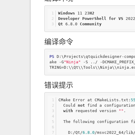
Windows
 11 23
H2
Developer
PowerShell
for
VS
 202
Qt
 6
.8
.0
Community
编译命令
PS
 D:\Projects\qtquickdesigner-comp
ake -G
"Ninja"
 -S ../ -DCMAKE_PREFIX
TRING=D:\\Qt\\Tools\\Ninja\\ninja.e
错误提示
CMake Error at CMakeLists.txt:
5
  Could 
not
 find a configuratio
with
 requested version 
""
.
  The following configuration 
    D:/Qt/
6.8
.0
/msvc2022_64/lib