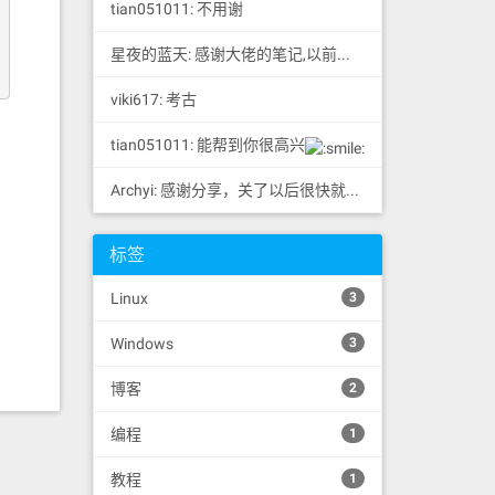
tian051011: 不用谢
星夜的蓝天: 感谢大佬的笔记,以前一直没注意这个问题,关掉WD后速度...
viki617: 考古
tian051011: 能帮到你很高兴
Archyi: 感谢分享，关了以后很快就备份好了
标签
Linux
3
Windows
3
博客
2
编程
1
教程
1